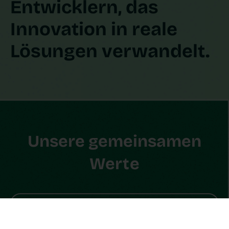
Entwicklern, das
Innovation in reale
Lösungen verwandelt.
Unsere gemeinsamen
Werte
Fokus auf unsere