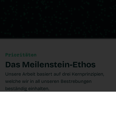
Prioritäten
Das Meilenstein-Ethos
Unsere Arbeit basiert auf drei Kernprinzipien,
welche wir in all unseren Bestrebungen
beständig einhalten.